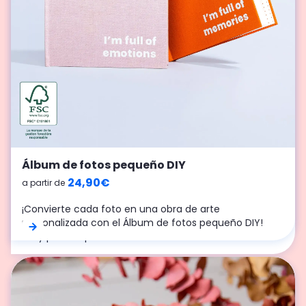
Tarjeta regalo Cheerz
Álbum de fotos cuadrado pequeño
Álbum de fotos pequeño DIY
10,00 €
a partir de
19,90 €
24,90€
a partir de
a partir de
Para todos aquellos que quieren regalar fotos pero no
se atreven a elegirlas, ¡les presentamos la tarjeta
Todo lo pequeño es monísimo, pero sobre todo es
¡Convierte cada foto en una obra de arte
regalo Cheerz!
sencillo de crear, perfecto para compartir y ¡ocupa
personalizada con el Álbum de fotos pequeño DIY!
muy poco espacio!