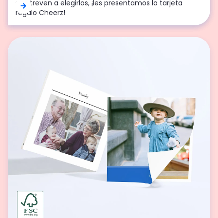
formato fotocabina, ¡desde la comodidad de tu propia
se atreven a elegirlas, ¡les presentamos la tarjeta
casa!
regalo Cheerz!