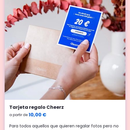
Tiras fotomatón
Tarjeta regalo Cheerz
9,50 €
10,00 €
a partir de
a partir de
Presume de tus mejores caras en impresiones en
Para todos aquellos que quieren regalar fotos pero no