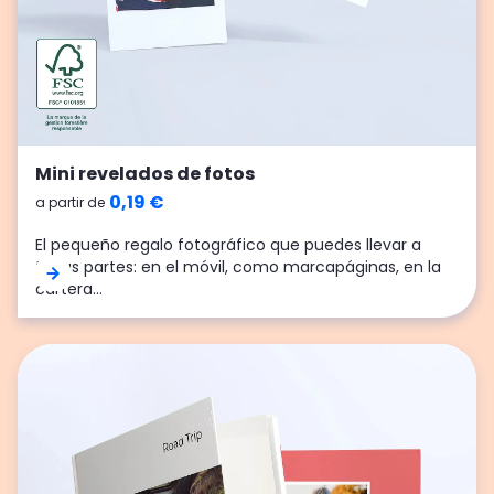
Mini revelados de fotos
Mini revelados de fotos
0,19 €
0,19 €
a partir de
a partir de
El pequeño regalo fotográfico que puedes llevar a
El pequeño regalo fotográfico que puedes llevar a
todas partes: en el móvil, como marcapáginas, en la
todas partes: en el móvil, como marcapáginas, en la
cartera...
cartera...