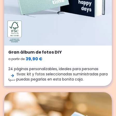
Calendario foto mural (A4)
Revelados clásicos
Gran álbum de fotos DIY
19,90 €
0,19 €
39,90 €
a partir de
a partir de
a partir de
Un calendario fotográfico A4, en el que puedes añadir
Dispone de varios formatos de impresión (desde
24 páginas personalizables, ideales para personas
fotos, frases, colores y anotar las fechas importantes
11,5×15,2 cm hasta ¡el doble!) y puede combinar los
creativas: kit y fotos seleccionadas suministradas para
del año.
formatos vertical y horizontal.
que puedas pegarlas en esta bonita caja.