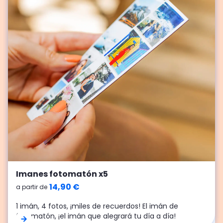
Cheerz Box Retro
Fotos gran formato
Imanes fotomatón x5
16,90 €
0,79 €
14,90 €
a partir de
a partir de
a partir de
Ideal para dar color a tu vida y a tus estanterías. ¡Una
¡Varios formatos de ampliación para obtener
1 imán, 4 fotos, ¡miles de recuerdos! El imán de
caja POP que puede contener de 25 a 50 fotos retro
magníficas fotos!
fotomatón, ¡el imán que alegrará tu día a día!