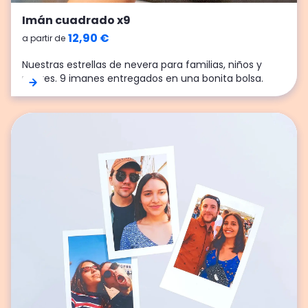
Imanes fotomatón x5
Imán cuadrado x9
14,90 €
12,90 €
a partir de
a partir de
1 imán, 4 fotos, ¡miles de recuerdos! El imán de
Nuestras estrellas de nevera para familias, niños y
fotomatón, ¡el imán que alegrará tu día a día!
padres. 9 imanes entregados en una bonita bolsa.